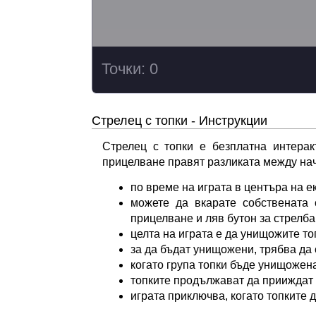
Стрелец с топки - Инструкции
Стрелец с топки е безплатна интерак
прицелване правят разликата между нач
по време на играта в центъра на е
можете да вкарате собствената 
прицелване и ляв бутон за стрелба
целта на играта е да унищожите то
за да бъдат унищожени, трябва да 
когато група топки бъде унищожена
топките продължават да прииждат
играта приключва, когато топките 