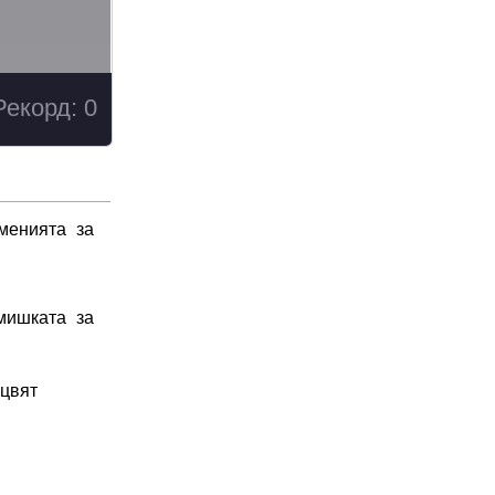
менията за
мишката за
 цвят