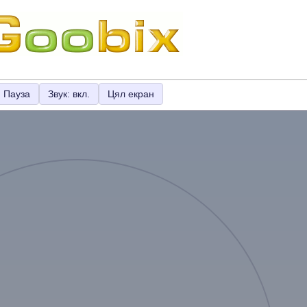
Пауза
Звук: вкл.
Цял екран