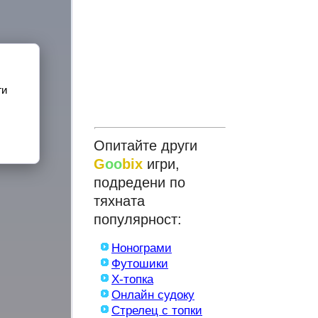
ги
Опитайте други
G
oo
bix
игри,
подредени по
тяхната
популярност:
Нонограми
Футошики
X-топка
Онлайн судоку
Стрелец с топки