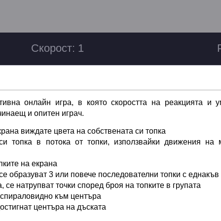
тивна онлайн игра, в която скоростта на реакцията и у
инаещ и опитен играч.
крана виждате цвета на собствената си топка
си топка в потока от топки, използвайки движения на 
пките на екрана
се образуват 3 или повече последователни топки с еднакъв
, се натрупват точки според броя на топките в групата
 спираловидно към центъра
достигнат центъра на дъската