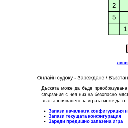
2
5
1
лесн
Онлайн судоку - Зареждане / Възста
Дъската може да бъде преобразувана в
свързания с нея низ на безопасно мяст
възстановяването на играта може да се 
Запази началната конфигурация н
Запази текущата конфигурация
Зареди предишно запазена игра