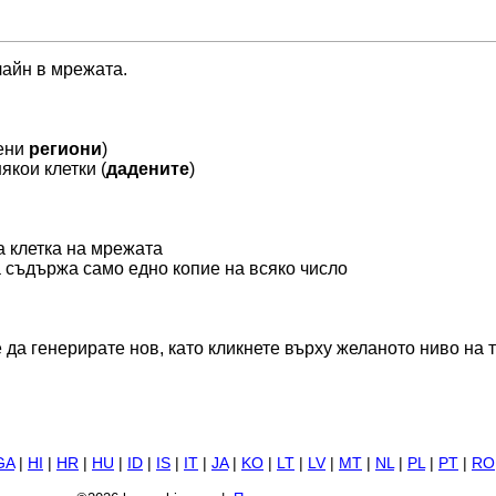
лайн в мрежата.
чени
региони
)
якои клетки (
дадените
)
ка клетка на мрежата
а съдържа само едно копие на всяко число
а генерирате нов, като кликнете върху желаното ниво на т
GA
|
HI
|
HR
|
HU
|
ID
|
IS
|
IT
|
JA
|
KO
|
LT
|
LV
|
MT
|
NL
|
PL
|
PT
|
RO