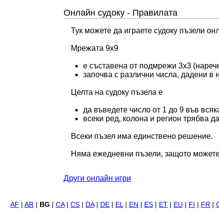
Онлайн судоку - Правилата
Тук можете да играете судоку пъзели он
Мрежата 9x9
е съставена от подмрежи 3x3 (наре
започва с различни числа, дадени в н
Целта на судоку пъзела е
да въведете число от 1 до 9 във вся
всеки ред, колона и регион трябва д
Всеки пъзел има единствено решение.
Няма ежедневни пъзели, защото можете д
Други онлайн игри
AF
|
AR
|
BG
|
CA
|
CS
|
DA
|
DE
|
EL
|
EN
|
ES
|
ET
|
EU
|
FI
|
FR
|