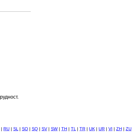
рудност.
|
RU
|
SL
|
SO
|
SQ
|
SV
|
SW
|
TH
|
TL
|
TR
|
UK
|
UR
|
VI
|
ZH
|
ZU