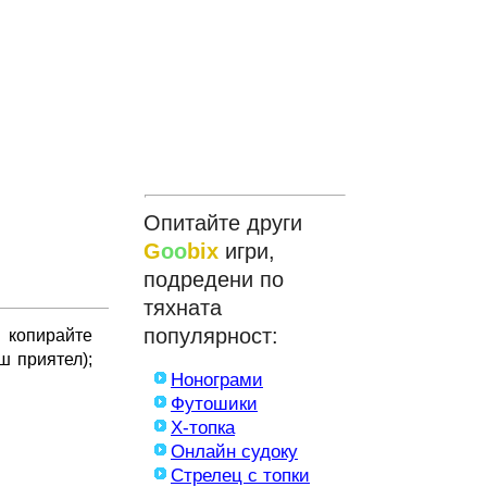
Опитайте други
G
oo
bix
игри,
подредени по
тяхната
популярност:
, копирайте
ш приятел);
Нонограми
Футошики
X-топка
Онлайн судоку
Стрелец с топки