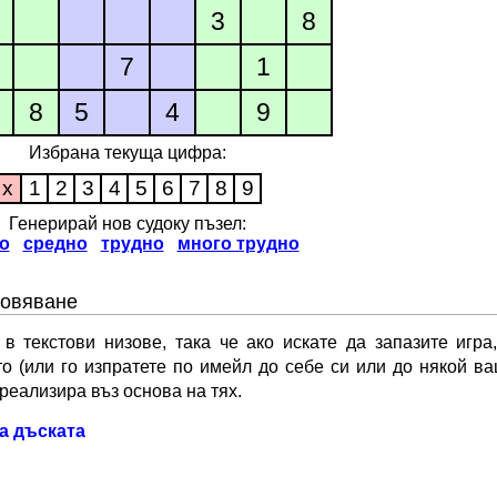
3
8
7
1
8
5
4
9
Избрана текуща цифра:
x
1
2
3
4
5
6
7
8
9
Генерирай нов судоку пъзел:
о
средно
трудно
много трудно
новяване
 текстови низове, така че ако искате да запазите игра
о (или го изпратете по имейл до себе си или до някой ва
реализира въз основа на тях.
а дъската