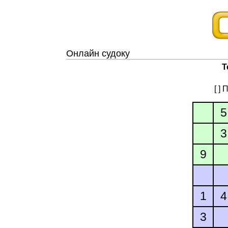
Онлайн судоку
Т
[ ]
5
3
9
1
4
3