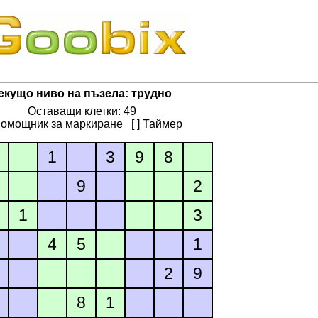
екущо ниво на пъзела: трудно
Оставащи клетки: 49
 Помощник за маркиране
[ ] Таймер
1
3
9
8
9
2
1
3
4
5
1
2
9
8
1